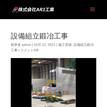
設備組立鍛冶工事
執筆者
admin
|
10月 22, 2021
|
施工実績
,
設備組立鍛冶
工事
|
コメント0件