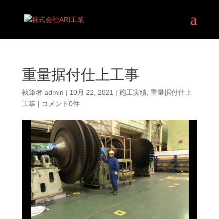
重量据付仕上工事
執筆者
admin
|
10月 22, 2021
|
施工実績
,
重量据付仕上
工事
|
コメント0件