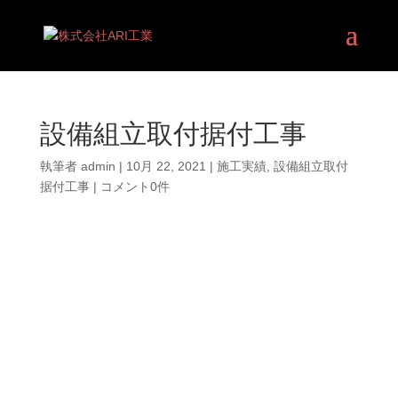
設備組立取付据付工事
執筆者
admin
|
10月 22, 2021
|
施工実績
,
設備組立取付
据付工事
|
コメント0件